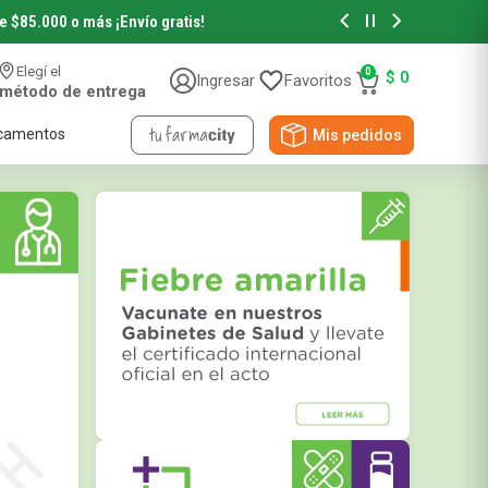
de $85.000 o más
¡Envío gratis!
Hasta 6 cuotas sin in
Elegí el
0
$
0
Ingresar
Favoritos
método de entrega
camentos
Mis pedidos
Accesorios de Belleza
Accesorios de Pelo
Accesorios de Maquillaje
Novedades y Sorteos
Papeles
Viral Beauty
NYX Professional
Pañuelos Descartables
Papel Higiénico