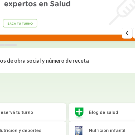
ón y Oxidantes
as de Bebés y Niños
dores Sexuales
Seguridad del Bebé
Balanzas
Accesorios del Hogar
Ver todos los productos
Almohadillas Térmicas
Deco Hogar
Ver todos los productos
Ver todos los productos
tos de obra social y número de receta
eservá tu turno
Blog de salud
utrición y deportes
Nutrición infantil