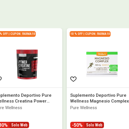
 % OFF | CUPON: FARMA10
10 % OFF | CUPON: FARMA10
plemento Deportivo Pure
Suplemento Deportivo Pure
llness Creatina Power
Wellness Magnesio Complex
nohidrato x 250 g
30 Comprimidos
re Wellness
Pure Wellness
30%
-50%
Solo Web
Solo Web