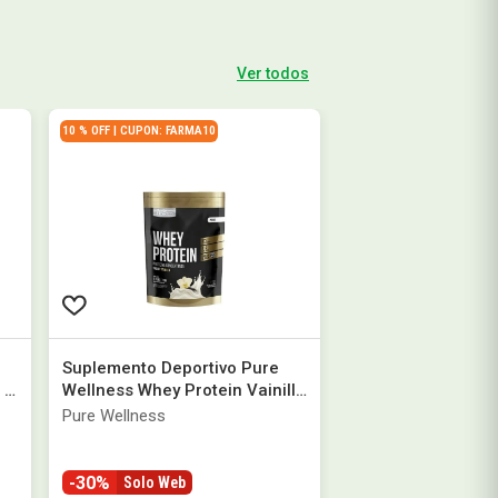
Ver todos
10 % OFF | CUPON: FARMA10
Suplemento Deportivo Pure
 x
Wellness Whey Protein Vainilla
x 1 kg
Pure Wellness
-30%
Solo Web