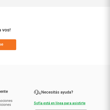
a vos!
me
iente
¿Necesitás ayuda?
mociones
Sofía está en línea para asistirte
iciones
a