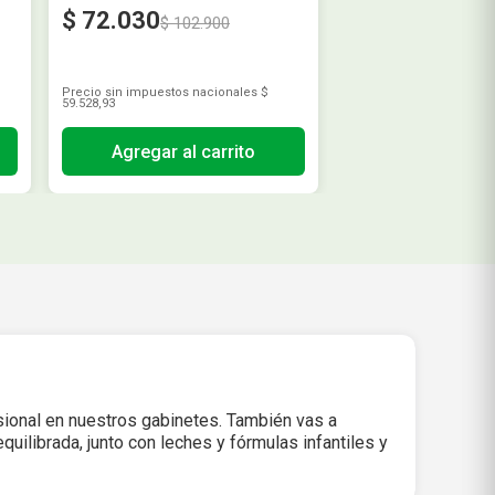
$
72
.
030
$
102
.
900
Precio sin impuestos nacionales
$
59.528,93
Agregar al carrito
sional en nuestros gabinetes. También vas a
uilibrada, junto con leches y fórmulas infantiles y