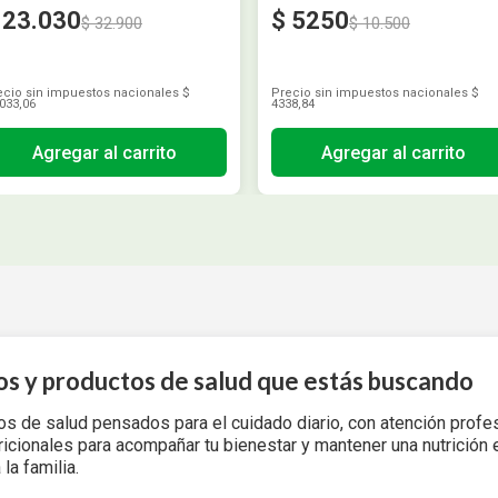
23
.
030
$
5250
$
32
.
900
$
10
.
500
ecio sin impuestos nacionales
$
Precio sin impuestos nacionales
$
033,06
4338,84
Agregar al carrito
Agregar al carrito
os y productos de salud que estás buscando
os de salud pensados para el cuidado diario, con atención profe
cionales para acompañar tu bienestar y mantener una nutrición eq
la familia.