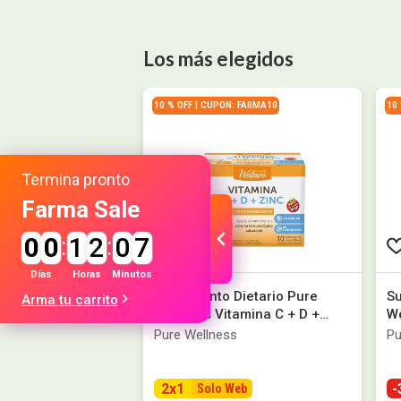
Los más elegidos
10 % OFF | CUPON: FARMA10
10
Termina pronto
Farma Sale
0
0
:
1
2
:
0
7
Días
Horas
Minutos
Suplemento Dietario Pure
Su
Arma tu carrito
Wellness Vitamina C + D +
We
Zinc x 10 un
Mo
Pure Wellness
Pu
2
x
1
-
Solo Web