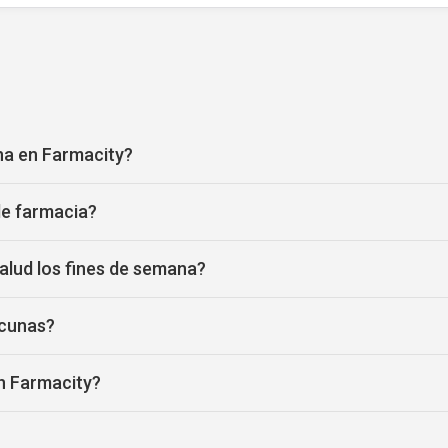
na en Farmacity?
de farmacia?
alud los fines de semana?
acunas?
n Farmacity?