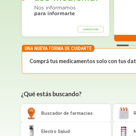
Autobronceante y Post Solar
Depiladoras
Jabones y Ducha
Coloraci
Fraganci
Estimula
Bebés y Niños
Ver todos los productos
Afeitado y Depilación
Ver todos los productos
UNA NUEVA FORMA DE CUIDARTE
Comprá tus medicamentos
solo con tus da
¿Qué estás buscando?
Buscador de farmacias
R
Electro Salud
N