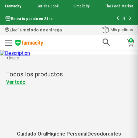
Farmacity
Get The Look
Simplicity
The Food Market
Hasta 6 cuo
Retirá tu pedido en 24hs.
método de entrega
Mis pedidos
Elegí el
0
Términos más buscados
Inicio
<
1
.
aquafusion
2
.
garnier toque seco crema facial
Todos los productos
3
.
mela b3
Ver todo
4
.
mineral 89
5
.
anti acne
6
.
loreal paris
7
.
get the look
8
.
protector solar
9
.
serum elvive
10
.
nyx
Cuidado Oral
Higiene Personal
Desodorantes