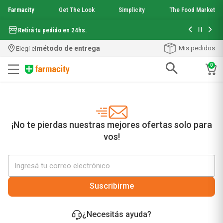
Farmacity
Get The Look
Simplicity
The Food Market
Hasta 6 cuo
Retirá tu pedido en 24hs.
método de entrega
Mis pedidos
Elegí el
0
Términos más buscados
1
.
aquafusion
2
.
garnier toque seco crema facial
3
.
mineral 89
¡No te pierdas nuestras mejores ofertas solo para
4
.
mela b3
vos!
5
.
anti acne
6
.
loreal paris
7
.
protector solar
8
.
nyx
Suscribirme
9
.
get the look
10
.
uv air
¿Necesitás ayuda?