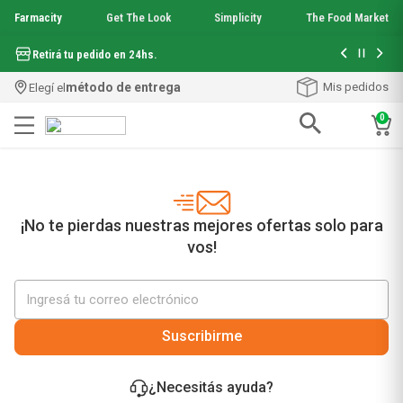
Farmacity
Get The Look
Simplicity
The Food Market
Hasta 6 cuo
Retirá tu pedido en 24hs.
método de entrega
Mis pedidos
Elegí el
0
Términos más buscados
1
.
aquafusion
2
.
garnier toque seco crema facial
3
.
mela b3
¡No te pierdas nuestras mejores ofertas solo para
4
.
mineral 89
vos!
5
.
anti acne
6
.
loreal paris
7
.
get the look
8
.
protector solar
Suscribirme
9
.
serum elvive
10
.
nyx
¿Necesitás ayuda?