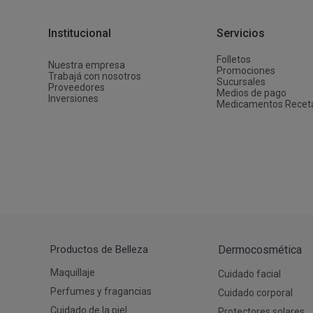
Depiladoras
Fragancias de Bebés y Niños
Estimuladores Sexuales
Coloraci
Segurida
Balanza
Accesori
Ver todos los productos
Ver tod
Almohadi
Deco Ho
Institucional
Servicios
Ver tod
Ver tod
Folletos
Nuestra empresa
Promociones
Trabajá con nosotros
Sucursales
Proveedores
Medios de pago
Inversiones
Medicamentos Recet
Productos de Belleza
Dermocosmética
Maquillaje
Cuidado facial
Perfumes y fragancias
Cuidado corporal
Cuidado de la piel
Protectores solares