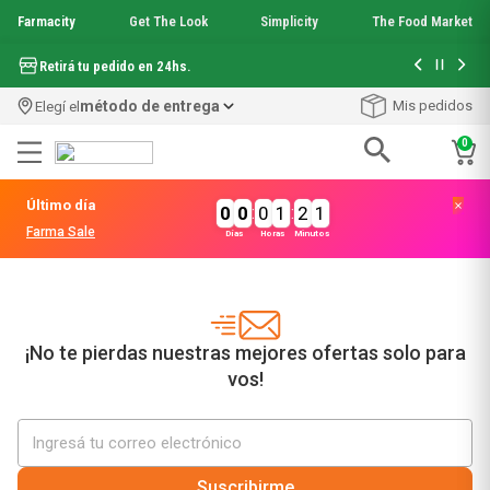
Farmacity
Get The Look
Simplicity
The Food Market
Hasta 6 cuo
Retirá tu pedido en 24hs.
método de entrega
Mis pedidos
Elegí el
0
Términos más buscados
Último día
0
0
:
0
1
:
2
1
1
.
aquafusion
Farma Sale
Días
Horas
Minutos
2
.
garnier toque seco crema facial
3
.
mela b3
4
.
mineral 89
5
.
anti acne
6
.
get the look
¡No te pierdas nuestras mejores ofertas solo para
7
.
loreal paris
vos!
8
.
protector solar
9
.
serum elvive
10
.
nyx
Suscribirme