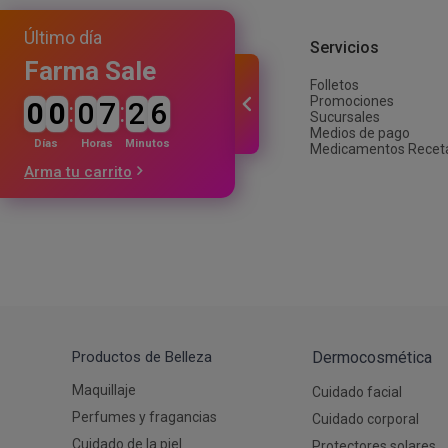
Autobronceante y Post Solar
Depiladoras
Jabones y Ducha
Coloraci
Fraganci
Estimula
Último día
Bebés y Niños
Ver todos los productos
Afeitado y Depilación
Institucional
Servicios
Ver todos los productos
Farma Sale
Folletos
Nuestra empresa
Promociones
0
0
:
0
7
:
2
6
Trabajá con nosotros
Sucursales
Proveedores
Medios de pago
Inversiones
Días
Horas
Minutos
Medicamentos Recet
Arma tu carrito
Productos de Belleza
Dermocosmética
Maquillaje
Cuidado facial
Perfumes y fragancias
Cuidado corporal
Cuidado de la piel
Protectores solares