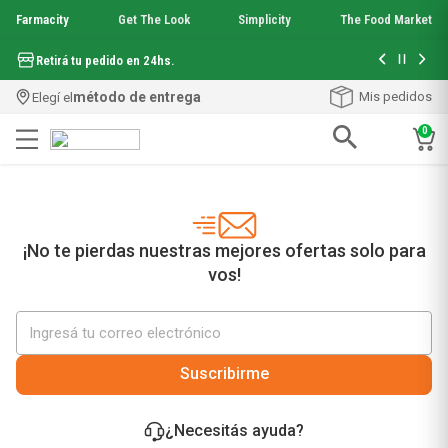
Farmacity
Get The Look
Simplicity
The Food Market
Hasta 6 cuo
Retirá tu pedido en 24hs.
método de entrega
Mis pedidos
Elegí el
0
Términos más buscados
1
.
aquafusion
2
.
garnier toque seco crema facial
3
.
mineral 89
¡No te pierdas nuestras mejores ofertas solo para
4
.
mela b3
vos!
5
.
anti acne
6
.
loreal paris
7
.
protector solar
8
.
get the look
Suscribirme
9
.
nyx
10
.
serum elvive
¿Necesitás ayuda?