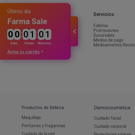
Autobronceante y Post Solar
Depiladoras
Jabones y Ducha
Coloraci
Fraganci
Estimula
Último día
Bebés y Niños
Ver todos los productos
Afeitado y Depilación
Institucional
Servicios
Ver todos los productos
Farma Sale
Folletos
Nuestra empresa
Promociones
0
0
:
0
1
:
0
1
Trabajá con nosotros
Sucursales
Proveedores
Medios de pago
Inversiones
Días
Horas
Minutos
Medicamentos Recet
Arma tu carrito
Productos de Belleza
Dermocosmética
Maquillaje
Cuidado facial
Perfumes y fragancias
Cuidado corporal
Cuidado de la piel
Protectores solares