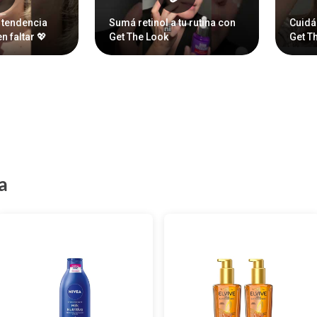
 tendencia
Sumá retinol a tu rutina con
Cuidá 
n faltar 💖
Get The Look
Get T
a