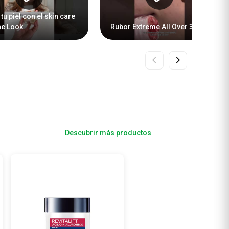
tu piel con el skin care
he Look
Rubor Extreme All Over 3 en 1
Descubrir más productos