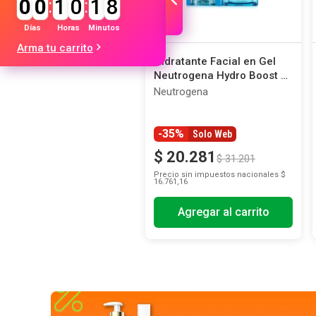
0
0
:
1
0
:
1
8
Días
Horas
Minutos
Arma tu carrito
Hidratante Facial en Gel
Neutrogena Hydro Boost x
50 g
Neutrogena
-35%
Solo Web
$
20
.
281
$
31
.
201
Precio sin impuestos nacionales
$
16.761,16
Agregar al carrito