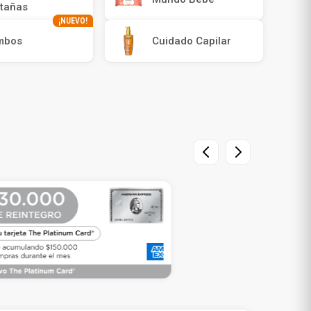
tañas
¡NUEVO!
mbos
Cuidado Capilar