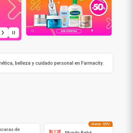
Rollos De Cocina y Servilletas
Descartables
ica, belleza y cuidado personal en Farmacity.
¡Hasta -55%!
caras de
Mundo Bebé