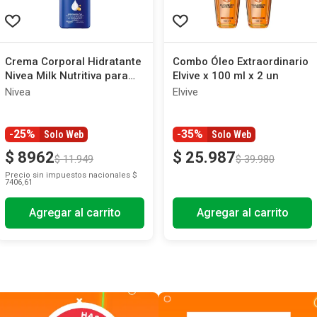
Crema Corporal Hidratante
Combo Óleo Extraordinario
Nivea Milk Nutritiva para
Elvive x 100 ml x 2 un
Piel Extra Seca x 400 ml
Nivea
Elvive
-25%
-35%
Solo Web
Solo Web
$
8962
$
25
.
987
$
11
.
949
$
39
.
980
Precio sin impuestos nacionales
$
7406,61
Agregar al carrito
Agregar al carrito