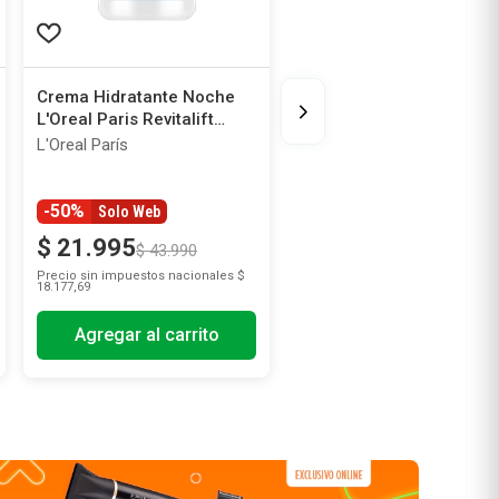
Crema Hidratante Noche
L'Oreal Paris Revitalift
Acido Hialuronico
L'Oreal París
-50%
Solo Web
$
21
.
995
$
43
.
990
Precio sin impuestos nacionales
$
18.177,69
Agregar al carrito