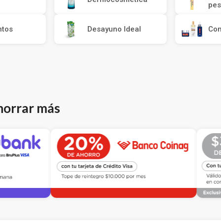
pes
ntos
Desayuno Ideal
Co
horrar más