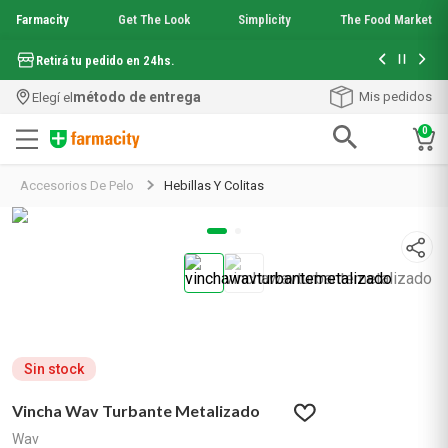
Farmacity
Get The Look
Simplicity
The Food Market
Hasta 6 cuo
Retirá tu pedido en 24hs.
método de entrega
Mis pedidos
Elegí el
0
Términos más buscados
Accesorios De Pelo
Hebillas Y Colitas
1
.
aquafusion
2
.
garnier toque seco crema facial
3
.
mineral 89
4
.
mela b3
5
.
anti acne
6
.
loreal paris
7
.
protector solar
8
.
get the look
Sin stock
9
.
nyx
Vincha Wav Turbante Metalizado
10
.
serum elvive
Wav