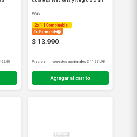
ro
Colaless Wav Gris y Negro x 2 un
Wav
2
x
1
|
Combinable
Tu Farmacity
$
13
.
990
433,88
Precio sin impuestos nacionales
$ 11.561,98
Agregar al carrito