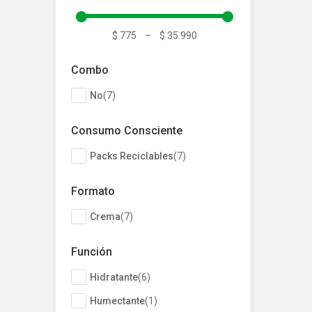
Mostrar 5 más
$ 775
–
$ 35.990
Combo
No
(
7
)
Consumo Consciente
Packs Reciclables
(
7
)
Formato
Crema
(
7
)
Función
Hidratante
(
6
)
Humectante
(
1
)