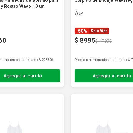
tas Húmedas de Bolsillo para
Corpiño de Encaje Wav Neg
ón y Oxidantes
d del Bebé
s
os del Hogar
Rollos De Cocina y Servilletas
y Rostro Wav x 10 un
os los productos
llas Térmicas
gar
Descartables
Wav
os los productos
os los productos
-50%
Solo Web
60
$
8995
$
17
.
990
in impuestos nacionales
$ 2033,06
Precio sin impuestos nacionales
$ 7
Agregar al carrito
Agregar al carrito