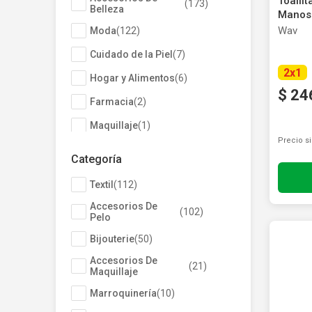
Toalli
(
173
)
Depiladoras
Fragancias de Bebés y Niños
Estimuladores Sexuales
Coloraci
Segurida
Balanza
Accesori
Belleza
Manos 
Ver todos los productos
Ver tod
Almohadi
Deco Ho
Wav
Moda
(
122
)
Ver tod
Ver tod
Cuidado de la Piel
(
7
)
2
x
1
Hogar y Alimentos
(
6
)
$
24
Farmacia
(
2
)
Maquillaje
(
1
)
Precio s
Categoría
Textil
(
112
)
Accesorios De
(
102
)
Pelo
Bijouterie
(
50
)
Accesorios De
(
21
)
Maquillaje
Marroquinería
(
10
)