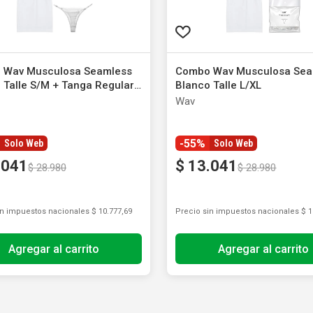
 Wav Musculosa Seamless
Combo Wav Musculosa Sea
 Talle S/M + Tanga Regular
Blanco Talle L/XL
 Blanco Talle M x 1 un
Wav
-55%
Solo Web
Solo Web
.
041
$
13
.
041
$
28
.
980
$
28
.
980
in impuestos nacionales
$ 10.777,69
Precio sin impuestos nacionales
$ 1
Agregar al carrito
Agregar al carrito