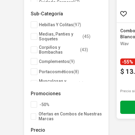
Cuidado Corporal
(
7
)
Hogar y Deco
(
4
)
Sub-Categoría
Primeros Auxilios
(
2
)
Hebillas Y Colitas
(
97
)
Combo
Electrónica y Pilas
(
2
)
Medias, Panties y
(
45
)
Blanco
Soquetes
Morley
Uñas
(
1
)
Wav
Corpiños y
(
43
)
Bombachas
-55%
Complementos
(
9
)
$
13
Portacosméticos
(
8
)
Musculosas y
(
7
)
Bodys
Precio s
Promociones
Brochas Y Pinceles
(
5
)
-50%
Esponjas Y Cisnes
(
4
)
Ofertas en Combos de Nuestras
Uñas
(
3
)
Marcas
Regalería
(
2
)