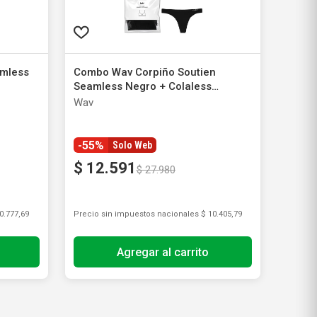
mless
Combo Wav Corpiño Soutien
Seamless Negro + Colaless
Seamless Negro Talle M
Wav
-55%
Solo Web
$
12
.
591
$
27
.
980
0.777,69
Precio sin impuestos nacionales
$ 10.405,79
Agregar al carrito