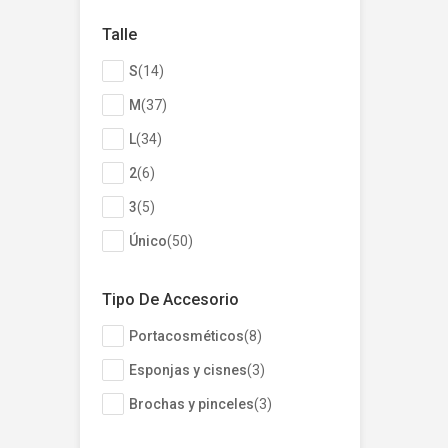
Talle
S
(
14
)
M
(
37
)
L
(
34
)
2
(
6
)
3
(
5
)
Único
(
50
)
4
(
2
)
Tipo De Accesorio
S/M
(
9
)
Portacosméticos
(
8
)
L/XL
(
8
)
Esponjas y cisnes
(
3
)
Brochas y pinceles
(
3
)