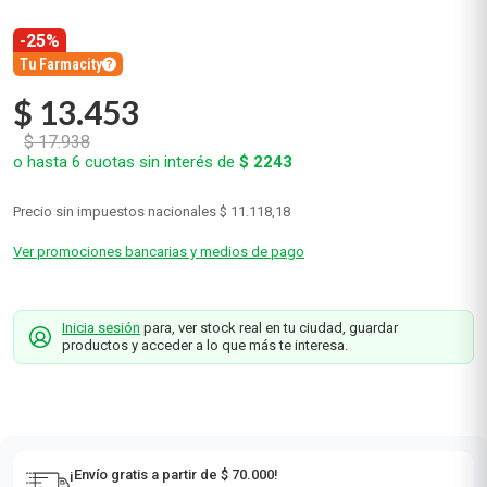
-25%
Tu Farmacity
$
13
.
453
$
17
.
938
o hasta
6
cuotas sin interés de
$
2243
Precio sin impuestos nacionales
$ 11.118,18
Ver promociones bancarias y medios de pago
Inicia sesión
para, ver stock real en tu ciudad, guardar
productos y acceder a lo que más te interesa.
¡Envío gratis a partir de $ 70.000!