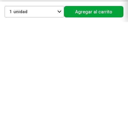
Cuidado capilar
1
Agregar al carrito
Electro belleza
Dermocosmética
Cuidado facial
Cuidado corporal
Protectores solares
Cuidado del pelo
Mejores Marcas de Farmacity
Get The Look
La Roche Posay
Vichy
Eucerin
Isdin
Productos de Salud y Farmacia
Comprá medicamentos
Servicios de salud