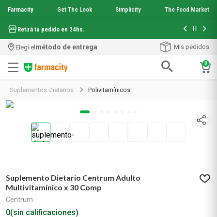
Farmacity
Get The Look
Simplicity
The Food Market
Hasta 6 cuo
Retirá tu pedido en 24hs.
método de entrega
Mis pedidos
Elegí el
0
Términos más buscados
Suplementos Dietarios
Polivitamínicos
1
.
aquafusion
2
.
garnier toque seco crema facial
3
.
mela b3
4
.
mineral 89
5
.
anti acne
6
.
loreal paris
7
.
get the look
Suplemento Dietario Centrum Adulto
8
.
protector solar
Multivitamínico x 30 Comp
9
.
serum elvive
Centrum
10
.
nyx
0
(sin calificaciones)