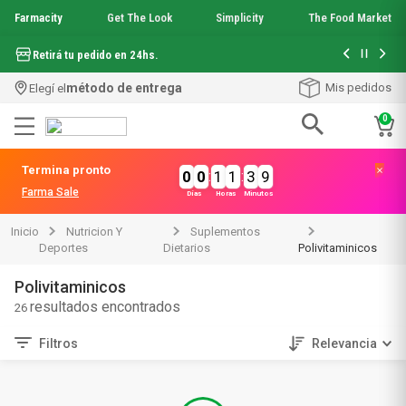
Farmacity
Get The Look
Simplicity
The Food Market
Hasta 6 cuo
Retirá tu pedido en 24hs.
método de entrega
Mis pedidos
Elegí el
0
Termina pronto
0
0
:
1
1
:
3
9
Farma Sale
Días
Horas
Minutos
Inicio
Nutricion Y
Suplementos
Deportes
Dietarios
Polivitaminicos
Polivitaminicos
26
Filtros
Relevancia