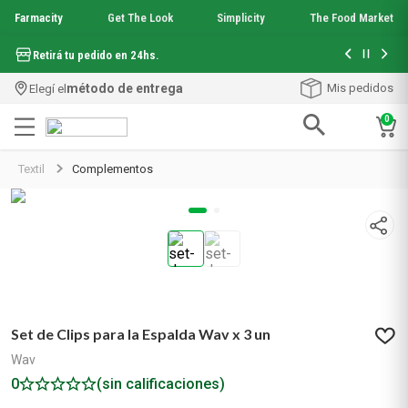
Farmacity
Get The Look
Simplicity
The Food Market
Hasta 6 cuo
Retirá tu pedido en 24hs.
método de entrega
Mis pedidos
Elegí el
0
Términos más buscados
Textil
Complementos
1
.
aquafusion
2
.
garnier toque seco crema facial
3
.
mineral 89
4
.
mela b3
5
.
anti acne
6
.
loreal paris
7
.
protector solar
Set de Clips para la Espalda Wav x 3 un
8
.
nyx
9
.
get the look
Wav
10
.
uv air
0
(sin calificaciones)