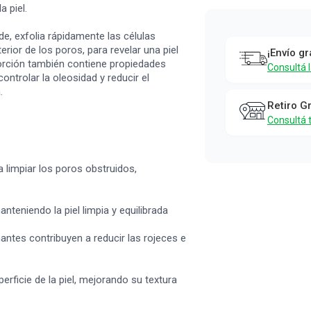
Tónico
a piel.
Exfoliante
rde, exfolia rápidamente las células
Acf by
terior de los poros, para revelar una piel
¡Envío gr
Dadatina
sorción también contiene propiedades
Consultá 
ntrolar la oleosidad y reducir el
Salicílico 2
.
x 75 ml
Retiro G
Consultá 
Acf
a limpiar los poros obstruidos,
nteniendo la piel limpia y equilibrada
ntes contribuyen a reducir las rojeces e
erficie de la piel, mejorando su textura