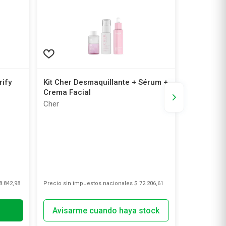
rify
Kit Cher Desmaquillante + Sérum +
Combo An
Crema Facial
Corporal 
de Día Fp
Cher
Nivea
Facial No
8.842,98
Precio sin impuestos nacionales
$ 72.206,61
Precio sin i