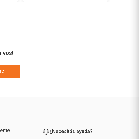
a vos!
me
iente
¿Necesitás ayuda?