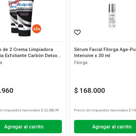
 de 2 Crema Limpiadora
Sérum Facial Filorga Age-Pu
a Exfoliante Carbón Detox
Intensive x 30 ml
r
a
Filorga
.
960
$
168
.
000
sin impuestos nacionales
$ 22.280,99
Precio sin impuestos nacionales
$ 13
Agregar al carrito
Agregar al carrito