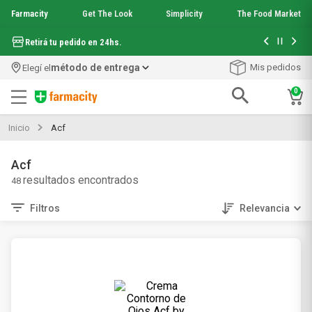
Farmacity
Get The Look
Simplicity
The Food Market
Hasta 6 cuo
Retirá tu pedido en 24hs.
método de entrega
Mis pedidos
Elegí el
0
Inicio
Acf
Acf
48
Filtros
Relevancia