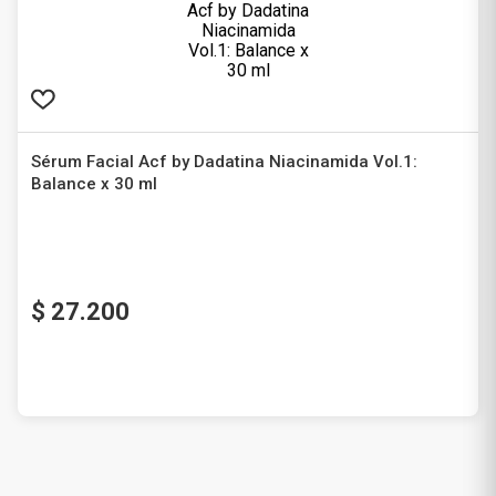
Sérum Facial Acf by Dadatina Niacinamida Vol.1:
Balance x 30 ml
Acf
$
27
.
200
Precio sin impuestos nacionales
$ 22.479,34
Agregar al carrito