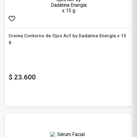
Crema Contorno de Ojos Acf by Dadatina Energía x 15
g
Acf
$
23
.
600
Precio sin impuestos nacionales
$ 19.504,13
Agregar al carrito