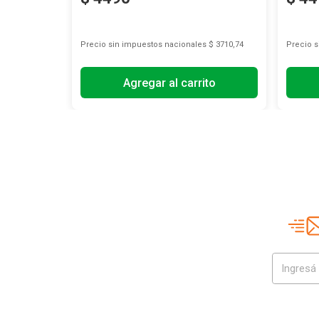
s
$ 826,45
Precio sin impuestos nacionales
$ 3710,74
Precio 
Agregar al carrito