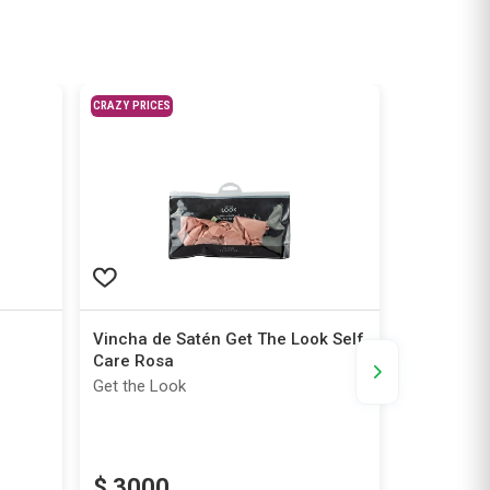
CRAZY PRICES
Vincha de Satén Get The Look Self
Invisible
Care Rosa
Anchos x 
Get the Look
Wav
-50%
$
3000
$
1095