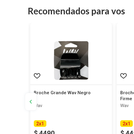
Recomendados para vos
e Wav
Broche Grande Wav Negro
Broch
Firme
Wav
Wav
2
x
1
2
x
1
$
4490
$
44