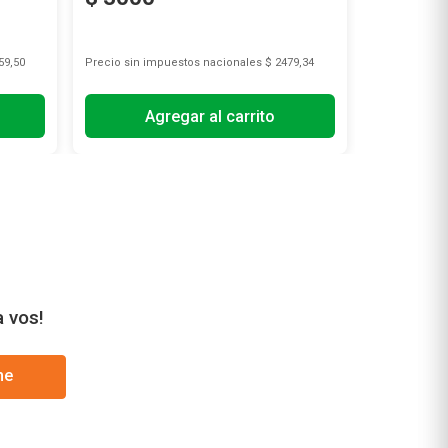
59,50
Precio sin impuestos nacionales
$ 2479,34
Precio sin i
Agregar al carrito
A
a vos!
me