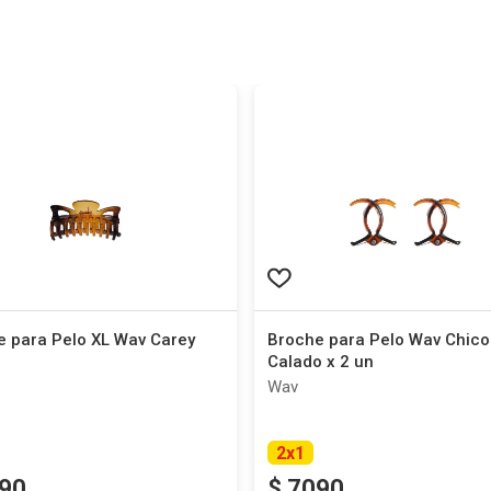
e para Pelo XL Wav Carey
Broche para Pelo Wav Chico
Calado x 2 un
Wav
2
x
1
90
$
7090