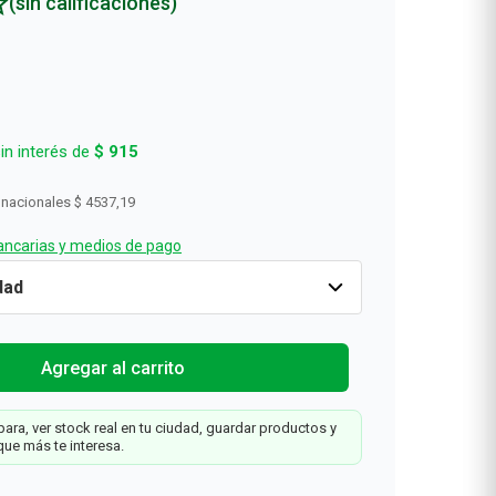
(sin calificaciones)
in interés de
$
915
 nacionales
$ 4537,19
ncarias y medios de pago
2
x
1
Cantidad
1
$
5490
Agregar al carrit
0
Agregar al carrito
ara, ver stock real en tu ciudad, guardar productos y
que más te interesa.