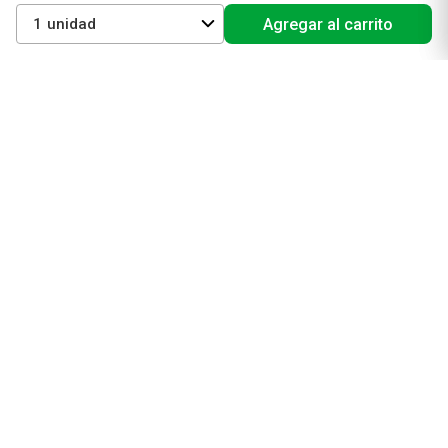
Vichy
1
Agregar al carrito
Eucerin
Isdin
Productos de Salud y Farmacia
Comprá medicamentos
Servicios de salud
Productos de farmacia
Cuidado oral
Suplementos dietarios y deportivos
Perfumes y Fragancias
Perfumes y fragancias para mujer
Perfumes y fragancias para hombre
Perfumes y fragancias para bebés y niños
Colonias y Body Splash