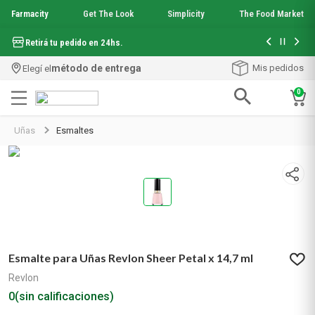
Farmacity
Get The Look
Simplicity
The Food Market
Hasta 6 cuo
Retirá tu pedido en 24hs.
método de entrega
Mis pedidos
Elegí el
0
Términos más buscados
Uñas
Esmaltes
1
.
aquafusion
2
.
garnier toque seco crema facial
3
.
mineral 89
4
.
mela b3
5
.
anti acne
6
.
loreal paris
7
.
protector solar
Esmalte para Uñas Revlon Sheer Petal x 14,7 ml
8
.
get the look
9
.
nyx
Revlon
10
.
serum elvive
0
(sin calificaciones)