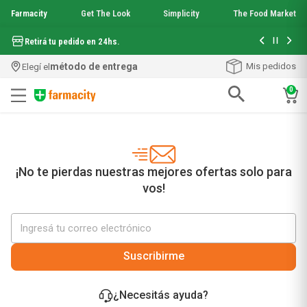
Farmacity
Get The Look
Simplicity
The Food Market
Hasta 6 cuo
Retirá tu pedido en 24hs.
método de entrega
Mis pedidos
Elegí el
0
Términos más buscados
1
.
aquafusion
2
.
garnier toque seco crema facial
3
.
mineral 89
¡No te pierdas nuestras mejores ofertas solo para
4
.
mela b3
vos!
5
.
anti acne
6
.
loreal paris
7
.
protector solar
8
.
nyx
Suscribirme
9
.
get the look
10
.
uv air
¿Necesitás ayuda?