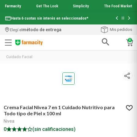
Farmacity
Get The Look
Simplicity
The Food Market
Con tu com
Hasta 6 cuotas sin interés en seleccionados*
¡Envío grati
método de entrega
Mis pedidos
Elegí el
0
Términos más buscados
Cuidado Facial
1
.
aquafusion
2
.
garnier toque seco crema facial
3
.
mineral 89
4
.
mela b3
5
.
anti acne
6
.
loreal paris
7
.
protector solar
Crema Facial Nivea 7 en 1 Cuidado Nutritivo para
8
.
get the look
Todo tipo de Piel x 100 ml
9
.
nyx
Nivea
10
.
serum elvive
0
(sin calificaciones)