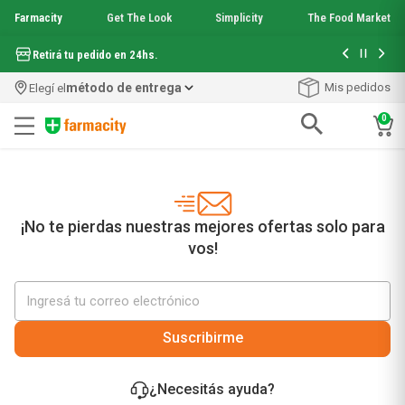
Farmacity
Get The Look
Simplicity
The Food Market
Hasta 6 cuo
Retirá tu pedido en 24hs.
método de entrega
Mis pedidos
Elegí el
0
Términos más buscados
1
.
aquafusion
2
.
garnier toque seco crema facial
3
.
mela b3
¡No te pierdas nuestras mejores ofertas solo para
4
.
mineral 89
vos!
5
.
anti acne
6
.
get the look
7
.
loreal paris
8
.
protector solar
Suscribirme
9
.
serum elvive
10
.
nyx
¿Necesitás ayuda?