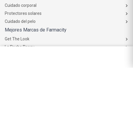
Cuidado corporal
Protectores solares
Cuidado del pelo
Mejores Marcas de Farmacity
Get The Look
La Roche Posay
Vichy
Eucerin
Isdin
Productos de Salud y Farmacia
Comprá medicamentos
Servicios de salud
Productos de farmacia
Cuidado oral
Suplementos dietarios y deportivos
Perfumes y Fragancias