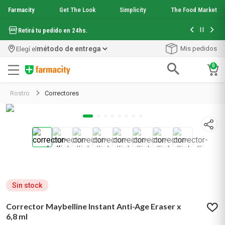
Farmacity
Get The Look
Simplicity
The Food Market
Hasta 6 cuo
Retirá tu pedido en 24hs.
método de entrega
Mis pedidos
Elegí el
0
Términos más buscados
Rostro
Correctores
1
.
aquafusion
2
.
garnier toque seco crema facial
3
.
mela b3
4
.
mineral 89
5
.
anti acne
6
.
loreal paris
7
.
get the look
8
.
protector solar
Sin stock
9
.
serum elvive
Corrector Maybelline Instant Anti-Age Eraser x
10
.
nyx
6,8 ml