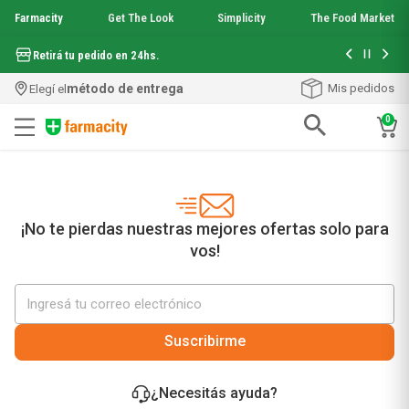
Farmacity
Get The Look
Simplicity
The Food Market
Hasta 6 cuo
Retirá tu pedido en 24hs.
método de entrega
Mis pedidos
Elegí el
0
Términos más buscados
1
.
aquafusion
2
.
garnier toque seco crema facial
3
.
mela b3
¡No te pierdas nuestras mejores ofertas solo para
4
.
mineral 89
vos!
5
.
anti acne
6
.
loreal paris
7
.
get the look
8
.
protector solar
Suscribirme
9
.
serum elvive
10
.
nyx
¿Necesitás ayuda?