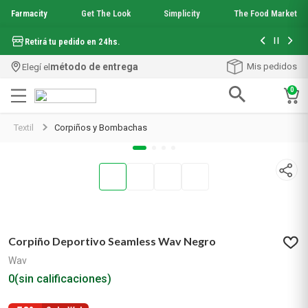
Farmacity
Get The Look
Simplicity
The Food Market
Hasta 6 cuo
Retirá tu pedido en 24hs.
método de entrega
Mis pedidos
Elegí el
0
Términos más buscados
Textil
Corpiños y Bombachas
1
.
aquafusion
2
.
garnier toque seco crema facial
3
.
mineral 89
4
.
mela b3
5
.
anti acne
6
.
loreal paris
7
.
protector solar
Corpiño Deportivo Seamless Wav Negro
8
.
nyx
Wav
9
.
get the look
0
(sin calificaciones)
10
.
uv air