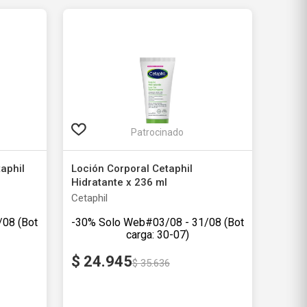
Patrocinado
aphil
Loción Corporal Cetaphil
Hidratante x 236 ml
Cetaphil
-30%
Solo Web
$
24
.
945
$
35
.
636
3.839,67
Precio sin impuestos nacionales
$ 20.615,70