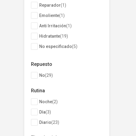
Reparador
(
1
)
Emoliente
(
1
)
Anti Irritación
(
1
)
Hidratante
(
19
)
No especificado
(
5
)
Limpieza
(
14
)
Repuesto
No
(
29
)
Rutina
Noche
(
2
)
Día
(
3
)
Diario
(
23
)