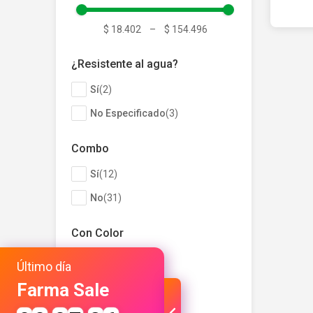
-40%
$
39
$ 18.402
–
$ 154.496
¿Resistente al agua?
Precio s
Sí
(
2
)
No Especificado
(
3
)
Combo
Sí
(
12
)
No
(
31
)
Con Color
Sí
(
1
)
Último día
No
(
4
)
Farma Sale