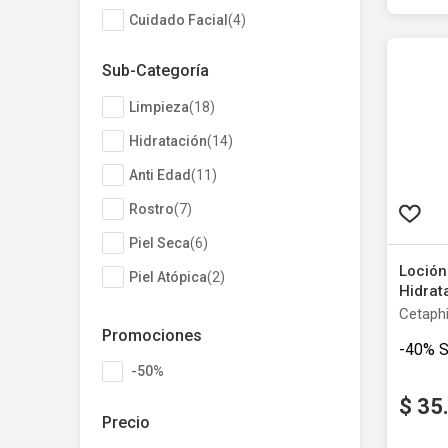
Cuidado Facial
(
4
)
Sub-Categoría
Limpieza
(
18
)
Hidratación
(
14
)
Anti Edad
(
11
)
Rostro
(
7
)
Piel Seca
(
6
)
Piel Atópica
(
2
)
Higiene
(
1
)
Promociones
Bebés y Niños
(
1
)
Crema 
Hidrat
-50%
Cetaphi