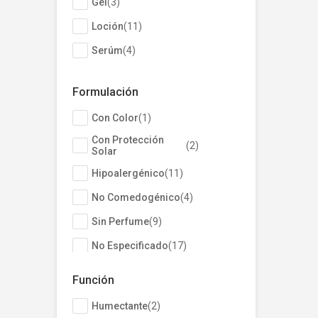
Gel
(
3
)
Loción
(
11
)
Serúm
(
4
)
Barra
(
1
)
Formulación
No especificado
(
7
)
Con Color
(
1
)
Espuma
(
2
)
Con Protección
(
2
)
Toallitas
(
1
)
Solar
Hipoalergénico
(
11
)
No Comedogénico
(
4
)
Sin Perfume
(
9
)
No Especificado
(
17
)
Función
Humectante
(
2
)