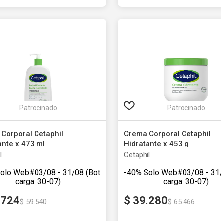
Agregar al carrito
Agregar al carrito
Patrocinado
Patrocinado
Corporal Cetaphil
Gel Limpiador Cetaphil Exfo
ante x 453 g
Suave x 236 ml
l
Cetaphil