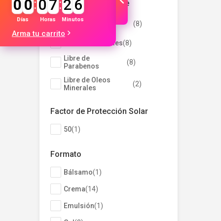
0
0
:
0
7
:
2
6
Consumo Consciente
No Testeado en
Días
Horas
Minutos
(
8
)
Animales
Arma tu carrito
Packs Reciclables
(
8
)
Libre de
(
8
)
Parabenos
Libre de Oleos
(
2
)
Minerales
Factor de Protección Solar
50
(
1
)
Formato
Bálsamo
(
1
)
Crema
(
14
)
Emulsión
(
1
)