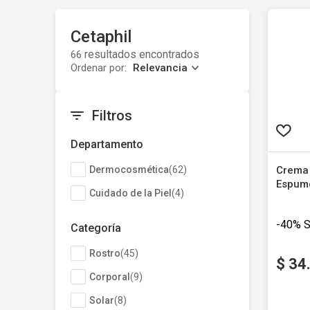
Cetaphil
66
Ordenar por
Relevancia
Filtros
Departamento
Dermocosmética
(
62
)
Crema 
Espumo
Cuidado de la Piel
(
4
)
Sensib
Cetaphi
Categoría
-40%
Rostro
(
45
)
$
34
Corporal
(
9
)
Solar
(
8
)
Precio s