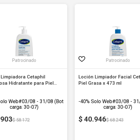
Patrocinado
Patrocinado
Limpiadora Cetaphil
Loción Limpiador Facial Cet
sa Hidratante para Piel
Piel Grasa x 473 ml
le x 473 ml
l
Cetaphil
-40%
Solo Web
Solo Web
.
903
$
40
.
946
$
58
.
172
$
68
.
243
in impuestos nacionales
$ 28.845,45
Precio sin impuestos nacionales
$ 3