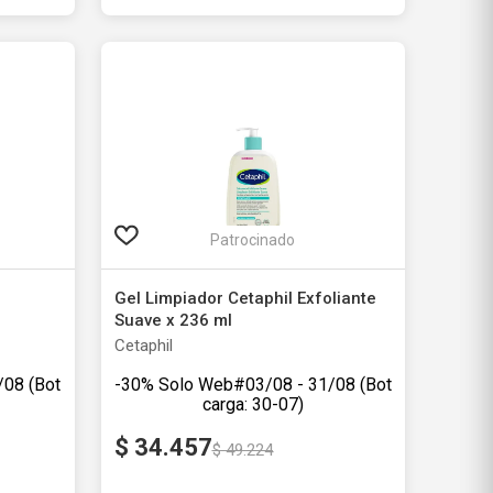
Agregar al carrito
Patrocinado
liante
Loción Corporal Cetaphil
Hidratante x 473 ml
Cetaphil