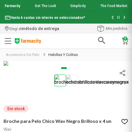
Farmacity
Get The Look
Simplicity
The Food Market
Con tu com
Hasta 6 cuotas sin interés en seleccionados*
¡Envío grati
método de entrega
Mis pedidos
Elegí el
0
Términos más buscados
Accesorios De Pelo
Hebillas Y Colitas
1
.
aquafusion
2
.
garnier toque seco crema facial
3
.
mineral 89
4
.
mela b3
5
.
anti acne
6
.
loreal paris
7
.
protector solar
8
.
get the look
Sin stock
9
.
nyx
Broche para Pelo Chico Wav Negro Brilloso x 4 un
10
.
serum elvive
Wav