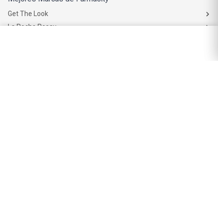
Get The Look
La Roche Posay
Vichy
Eucerin
Isdin
Productos de Salud y Farmacia
Comprá medicamentos
Servicios de salud
Productos de farmacia
Cuidado oral
Suplementos dietarios y deportivos
Perfumes y Fragancias
Perfumes y fragancias para mujer
Perfumes y fragancias para hombre
Perfumes y fragancias para bebés y niños
Colonias y Body Splash