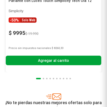
Parlante con Luces Touch Simplicity Tech Ola 12
Simplicity
-50%
Solo Web
$
9995
$
19
.
990
Precio sin impuestos nacionales
$ 8260,33
Agregar al carrito
¡No te pierdas nuestras mejores ofertas solo para