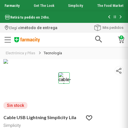
Farmacity
Get The Look
Simplicity
The Food Market
Hasta 6 cuo
Retirá tu pedido en 24hs.
método de entrega
Mis pedidos
Elegí el
0
Términos más buscados
Electrónica y Pilas
Tecnología
1
.
aquafusion
2
.
garnier toque seco crema facial
3
.
mineral 89
4
.
mela b3
5
.
anti acne
6
.
loreal paris
7
.
protector solar
8
.
get the look
Sin stock
9
.
nyx
Cable USB Lightning Simplicity Lila
10
.
serum elvive
Simplicity