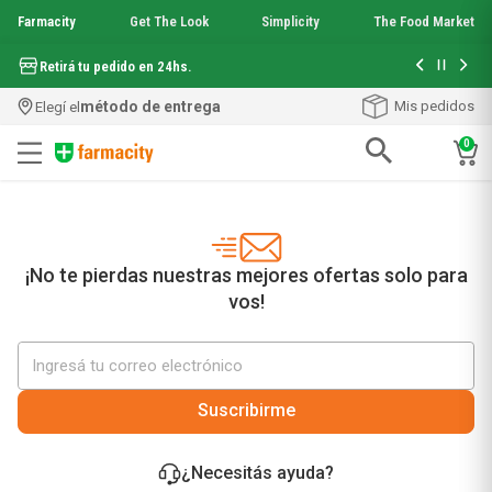
Farmacity
Get The Look
Simplicity
The Food Market
Hasta 6 cuo
Retirá tu pedido en 24hs.
método de entrega
Mis pedidos
Elegí el
0
Términos más buscados
1
.
aquafusion
2
.
garnier toque seco crema facial
3
.
mela b3
¡No te pierdas nuestras mejores ofertas solo para
4
.
mineral 89
vos!
5
.
anti acne
6
.
loreal paris
7
.
get the look
8
.
protector solar
Suscribirme
9
.
serum elvive
10
.
nyx
¿Necesitás ayuda?