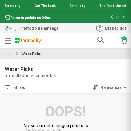
Farmacity
Get The Look
Simplicity
The Food Market
Hasta 6 cuo
Retirá tu pedido en 24hs.
método de entrega
Mis pedidos
Elegí el
0
Términos más buscados
Inicio
Water Picks
1
.
aquafusion
2
.
garnier toque seco crema facial
Water Picks
3
.
mineral 89
0
4
.
mela b3
5
.
anti acne
Filtros
Relevancia
6
.
loreal paris
7
.
protector solar
OOPS!
8
.
get the look
9
.
nyx
10
.
serum elvive
No se encontró ningún producto
¿Qué debo hacer?