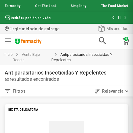
Farmacity
Get The Look
Simplicity
The Food Market
Hasta 6 cuo
Retirá tu pedido en 24hs.
método de entrega
Mis pedidos
Elegí el
0
Términos más buscados
Inicio
Venta Bajo
Antiparasitarios Insecticidas Y
1
.
aquafusion
Receta
Repelentes
2
.
garnier toque seco crema facial
Antiparasitarios Insecticidas Y Repelentes
3
.
mela b3
60
4
.
mineral 89
5
.
anti acne
Filtros
Relevancia
6
.
loreal paris
7
.
get the look
8
.
protector solar
RECETA OBLIGATORIA
9
.
serum elvive
10
.
nyx