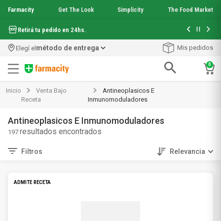
Farmacity
Get The Look
Simplicity
The Food Market
Hasta 6 cuo
Retirá tu pedido en 24hs.
método de entrega
Mis pedidos
Elegí el
0
Términos más buscados
Inicio
Venta Bajo
Antineoplasicos E
1
.
aquafusion
Receta
Inmunomoduladores
2
.
garnier toque seco crema facial
Antineoplasicos E Inmunomoduladores
3
.
mela b3
197
4
.
mineral 89
5
.
anti acne
Filtros
Relevancia
6
.
loreal paris
7
.
get the look
8
.
protector solar
ADMITE RECETA
9
.
serum elvive
10
.
nyx