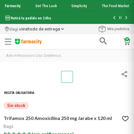
Farmacity
Get The Look
Simplicity
The Food Market
Hasta 6 cuo
Retirá tu pedido en 24hs.
método de entrega
Mis pedidos
Elegí el
0
Términos más buscados
Anti-infecciosos Uso Sistémico
1
.
aquafusion
2
.
garnier toque seco crema facial
3
.
mela b3
4
.
mineral 89
5
.
anti acne
RECETA OBLIGATORIA
6
.
loreal paris
7
.
get the look
Sin stock
8
.
protector solar
9
.
serum elvive
Trifamox 250 Amoxicilina 250 mg Jarabe x 120 ml
10
.
nyx
Bagó