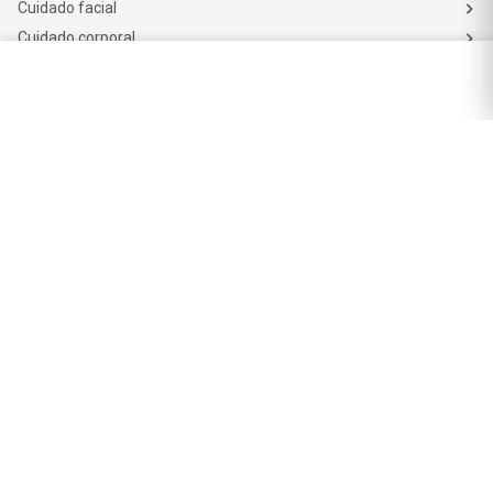
Cuidado facial
Cuidado corporal
Protectores solares
Cuidado del pelo
Mejores Marcas de Farmacity
Get The Look
La Roche Posay
Vichy
Eucerin
Isdin
Productos de Salud y Farmacia
Comprá medicamentos
Servicios de salud
Productos de farmacia
Cuidado oral
Suplementos dietarios y deportivos