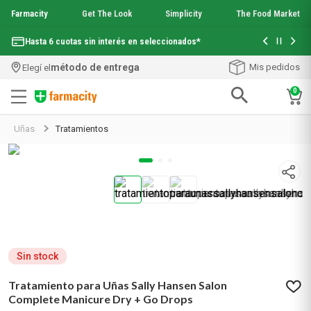
Farmacity
Get The Look
Simplicity
The Food Market
Con tu com
Hasta 6 cuotas sin interés en seleccionados*
¡Envío grati
método de entrega
Mis pedidos
Elegí el
0
Términos más buscados
Uñas
Tratamientos
1
.
aquafusion
2
.
garnier toque seco crema facial
3
.
mineral 89
4
.
mela b3
5
.
anti acne
6
.
loreal paris
7
.
protector solar
8
.
nyx
Sin stock
9
.
get the look
Tratamiento para Uñas Sally Hansen Salon
10
.
uv air
Complete Manicure Dry + Go Drops