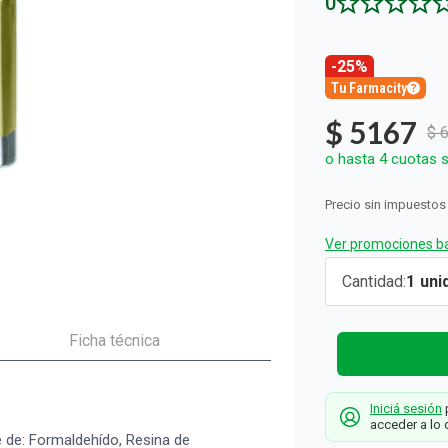
0
ón y Oxidantes
as de Bebés y Niños
dores Sexuales
Seguridad del Bebé
Balanzas
Accesorios del Hogar
Ver todos los productos
Almohadillas Térmicas
Deco Hogar
Ver todos los productos
Ver todos los productos
-25%
Tu Farmacity
$
5167
$
o hasta
4
cuotas s
Precio sin impuestos
Ver promociones ba
Tratamient
Cantidad
1
para Uñas
Cutex
Ficha técnica
Fortaleced
Cutex
Iniciá sesión
p
acceder a lo 
e de: Formaldehído, Resina de