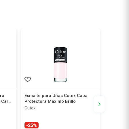
ra
Esmalte para Uñas Cutex Capa
Esmalte p
 Care
Protectora Máximo Brillo
Fortalece
Cutex
Cutex
-25%
-25%