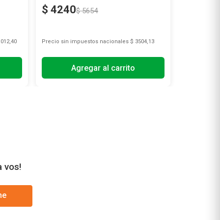
$
4240
$
4240
$
5654
.012,40
Precio sin impuestos nacionales
$ 3504,13
Precio sin i
Agregar al carrito
A
a vos!
me