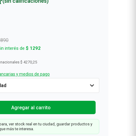
(sin calificaciones)
Rollos De Cocina y Servilletas
Descartables
6890
in interés de
$
1292
 nacionales
$ 4270,25
ncarias y medios de pago
o
-25%
Cantidad
1
$
5167
$
6890
Tu
Agregar al carrit
Farmacity
or
Agregar al carrito
ara, ver stock real en tu ciudad, guardar productos y
que más te interesa.