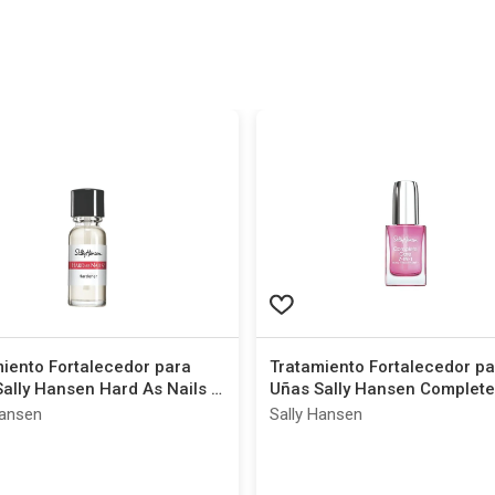
iento Fortalecedor para
Tratamiento Fortalecedor pa
ally Hansen Hard As Nails x
Uñas Sally Hansen Complete
l
7 en 1 x 13,3 ml
Hansen
Sally Hansen