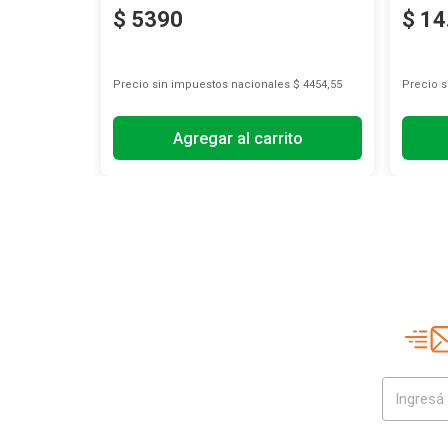
$
5390
$
14
s
$ 8981,82
Precio sin impuestos nacionales
$ 4454,55
Precio 
Agregar al carrito