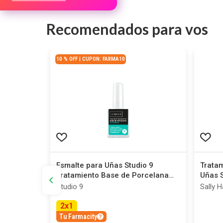
Recomendados para vos
10 % OFF | CUPON: FARMA10
a Uñas x 7
Esmalte para Uñas Studio 9
Tratam
Tratamiento Base de Porcelana
Uñas S
Alisadora
13,3 m
Studio 9
Sally 
2
x
1
Tu Farmacity