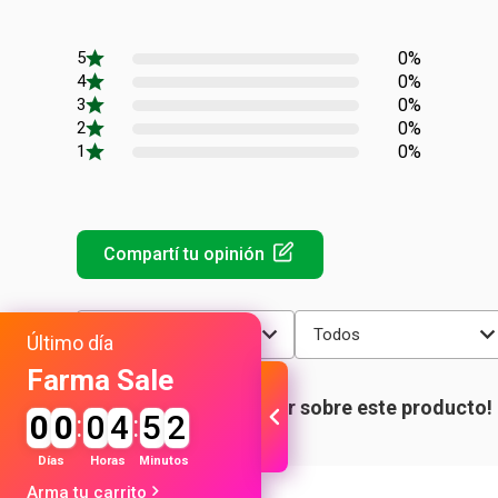
0%
0%
0%
0%
0%
Más reciente
Todos
Último día
Farma Sale
0
0
:
0
4
:
5
2
Días
Horas
Minutos
Arma tu carrito