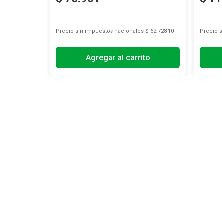
s
$ 51.633,88
Precio sin impuestos nacionales
$ 62.728,10
Precio 
Agregar al carrito