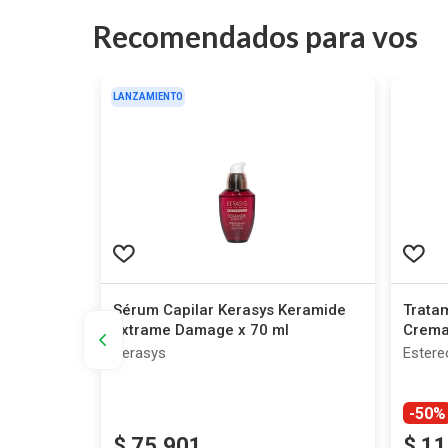
Recomendados para vos
LANZAMIENTO
f Milano
Sérum Capilar Kerasys Keramide
Tratam
Extrame Damage x 70 ml
Crema
Kerasys
Estere
-50%
$
75
.
901
$
11