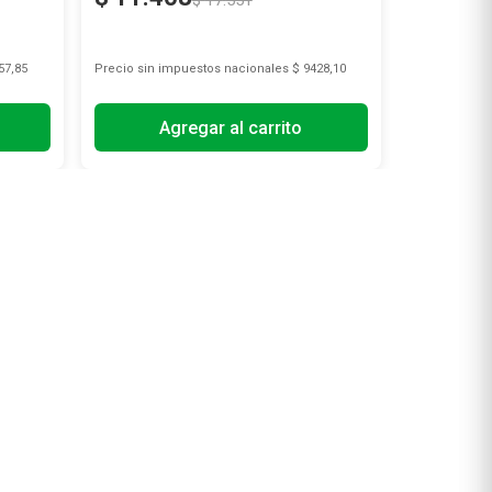
$
17
.
551
57,85
Precio sin impuestos nacionales
$ 9428,10
Precio sin i
Agregar al carrito