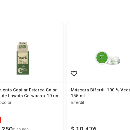
iento Capilar Estereo Color
Máscara Biferdil 100 % Veg
 de Lavado Co-wash x 10 un
155 ml
ocolor
Biferdil
.
250
$
10
.
476