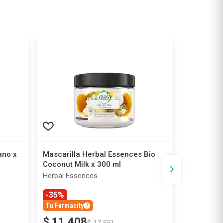
ano x
Mascarilla Herbal Essences Bio
Bálsamo A
Coconut Milk x 300 ml
Brillo y Vi
Herbal Essences
IL SALONE
-35%
Tu Farmacity
$
11
.
408