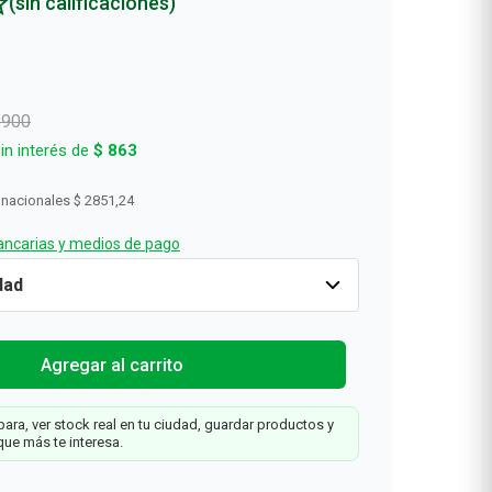
(sin calificaciones)
Rollos De Cocina y Servilletas
Descartables
6900
in interés de
$
863
 nacionales
$ 2851,24
ncarias y medios de pago
o
-50%
Cantidad
1
$
3450
$
6900
Agregar al carrit
Agregar al carrito
x
ara, ver stock real en tu ciudad, guardar productos y
que más te interesa.