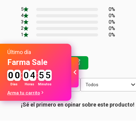
0%
0%
0%
0%
0%
Último día
Farma Sale
0
0
:
0
4
:
5
5
Más reciente
Todos
Días
Horas
Minutos
Arma tu carrito