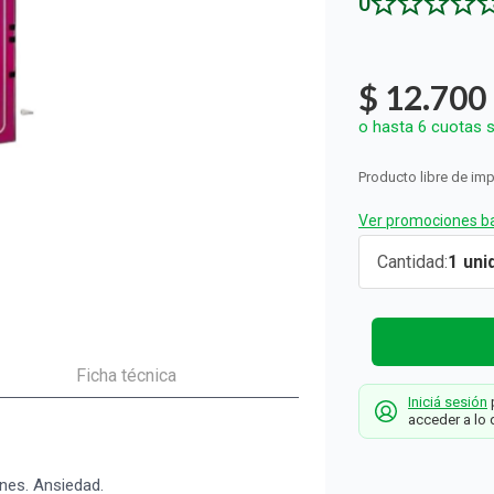
0
ón y Oxidantes
d del Bebé
s
os del Hogar
Rollos De Cocina y Servilletas
os los productos
llas Térmicas
gar
Descartables
os los productos
os los productos
$
12
.
700
o hasta
6
cuotas s
Producto libre de im
Ver promociones ba
Tranquinal 
Cantidad
1
Alprazolam
1 mg x 30
Comp
Bagó
Ficha técnica
Iniciá sesión
p
acceder a lo 
nes. Ansiedad.