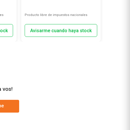
les
Producto libre de impuestos nacionales
Producto lib
a vos!
me