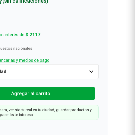
(sin calificaciones)
in interés de
$
2117
puestos nacionales
ncarias y medios de pago
1
Cantidad
1
$
12
.
700
Agregar al carrit
Agregar al carrito
ara, ver stock real en tu ciudad, guardar productos y
que más te interesa.