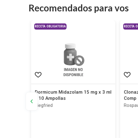
Recomendados para vos
RECETA OBLIGATORIA
RECETA O
amato 15
Dormicum Midazolam 15 mg x 3 ml
Clona
rsables
x 10 Ampollas
Comp 
Siegfried
Rospa