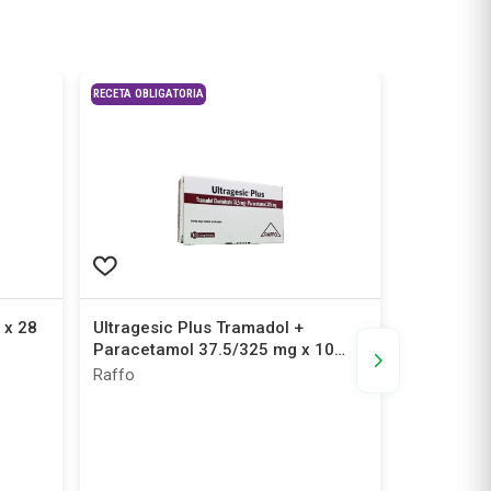
RECETA OBLIGATORIA
RECETA OBLIGA
 x 28
Ultragesic Plus Tramadol +
Supragesi
Paracetamol 37.5/325 mg x 10
Paraceta
Comp
Recubiert
Raffo
Beta