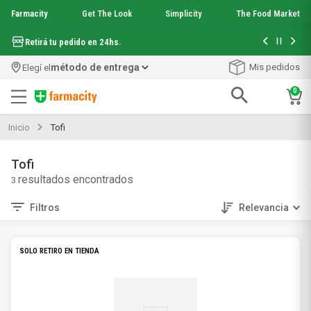
Farmacity
Get The Look
Simplicity
The Food Market
Hasta 6 cuo
Retirá tu pedido en 24hs.
método de entrega
Mis pedidos
Elegí el
0
Términos más buscados
Inicio
Tofi
1
.
aquafusion
2
.
garnier toque seco crema facial
Tofi
3
.
mineral 89
3
4
.
mela b3
5
.
anti acne
Filtros
Relevancia
6
.
loreal paris
7
.
protector solar
SOLO RETIRO EN TIENDA
8
.
get the look
9
.
nyx
10
.
serum elvive