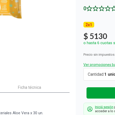
ón y Oxidantes
d del Bebé
s
os del Hogar
Rollos De Cocina y Servilletas
0
os los productos
llas Térmicas
gar
Descartables
os los productos
os los productos
2
x
1
$
5130
o hasta
6
cuotas s
Precio sin impuestos
Ver promociones ba
Toallas
Cantidad
1
Húmedas
Farmacity
Ficha técnica
Bebé Hora
Libre
Iniciá sesión
p
Antibacteri
acceder a lo 
riales Aloe Vera x 30 un.