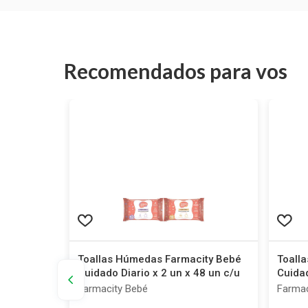
Recomendados para vos
n's
Toallas Húmedas Farmacity Bebé
Toall
Cuidado Diario x 2 un x 48 un c/u
Cuidad
Farmacity Bebé
Farmac