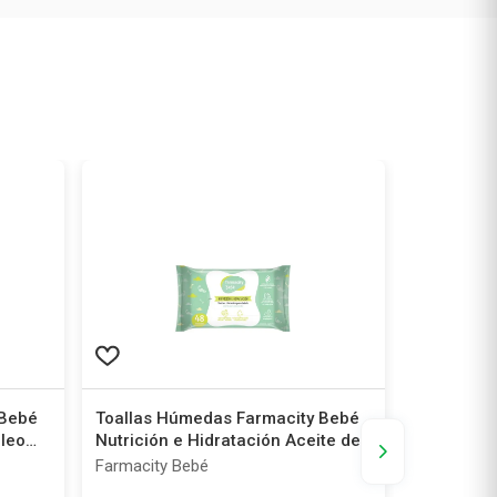
 Bebé
Toallas Húmedas Farmacity Bebé
Toallas H
leo
Nutrición e Hidratación Aceite de
Nutricion 
Palma x 48 un
Palma x 3
Farmacity Bebé
Farmacity 