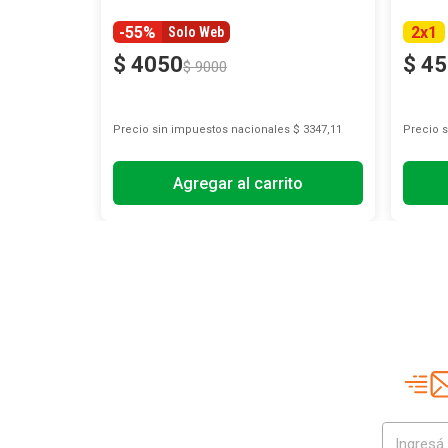
-55%
2
x
1
Solo Web
$
4050
$
45
$
9000
s
$ 7231,40
Precio sin impuestos nacionales
$ 3347,11
Precio 
Agregar al carrito