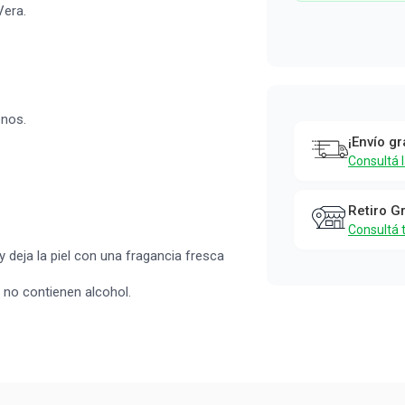
Aloe Vera x
Vera.
un
Farmacity Bebé
enos.
¡Envío gr
Consultá 
Retiro G
Consultá 
 y deja la piel con una fragancia fresca
 no contienen alcohol.