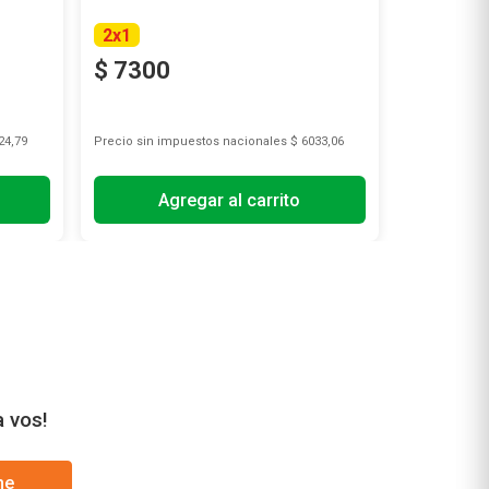
2
x
1
2
x
1
$
7300
$
5200
24,79
Precio sin impuestos nacionales
$ 6033,06
Precio sin i
Agregar al carrito
A
a vos!
me