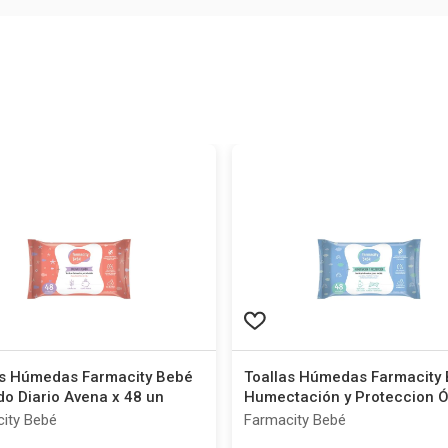
as Húmedas Farmacity Bebé
Toallas Húmedas Farmacity
o Diario Avena x 48 un
Humectación y Proteccion Ó
Calcáreo x 48 un
ity Bebé
Farmacity Bebé