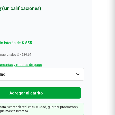
(sin calificaciones)
in interés de
$
855
 nacionales
$ 4239,67
ncarias y medios de pago
2
x
1
Cantidad
1
$
5130
Agregar al carrit
Agregar al carrito
ara, ver stock real en tu ciudad, guardar productos y
ales
que más te interesa.