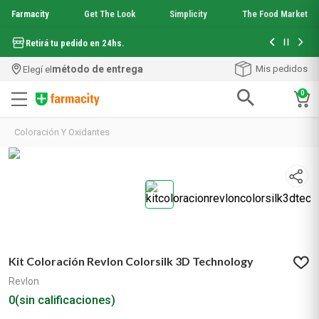
Farmacity
Get The Look
Simplicity
The Food Market
Hasta 6 cuo
Retirá tu pedido en 24hs.
método de entrega
Mis pedidos
Elegí el
0
Términos más buscados
Coloración Y Oxidantes
1
.
aquafusion
2
.
garnier toque seco crema facial
3
.
mineral 89
4
.
mela b3
5
.
anti acne
6
.
loreal paris
7
.
protector solar
Kit Coloración Revlon Colorsilk 3D Technology
8
.
get the look
9
.
nyx
Revlon
10
.
serum elvive
0
(sin calificaciones)