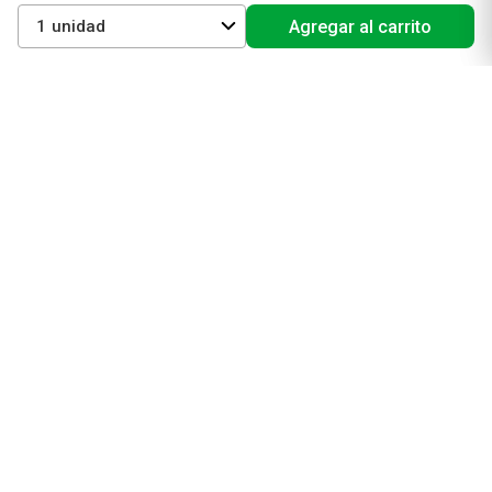
Vichy
1
Agregar al carrito
Eucerin
Isdin
Productos de Salud y Farmacia
Comprá medicamentos
Servicios de salud
Productos de farmacia
Cuidado oral
Suplementos dietarios y deportivos
Perfumes y Fragancias
Perfumes y fragancias para mujer
Perfumes y fragancias para hombre
Perfumes y fragancias para bebés y niños
Colonias y Body Splash