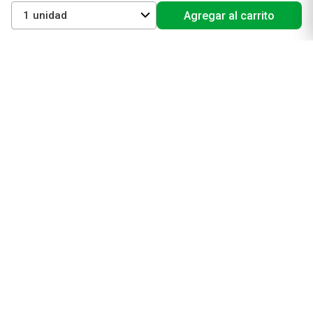
1
Agregar al carrito
Para consultas y/o denuncias contactar a la
Dirección General de Defensa
y Protección al Consumidor
© Copyright 2022. Todos los derechos reservados | Farmacity S.A., CUIT
30-69213874-7, Av. Santa Fe 2830 – 1° piso, C.A.B.A.
Las fotos son a modo ilustrativo. La venta de cualquiera de los productos
publicados está sujeta a la verificación de stock.