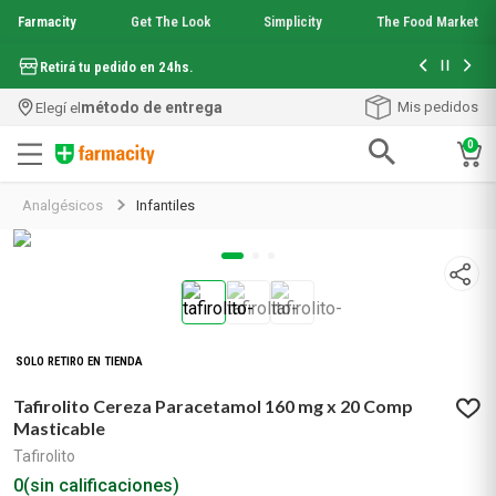
Farmacity
Get The Look
Simplicity
The Food Market
Hasta 6 cuo
Retirá tu pedido en 24hs.
método de entrega
Mis pedidos
Elegí el
0
Términos más buscados
Analgésicos
Infantiles
1
.
aquafusion
2
.
garnier toque seco crema facial
3
.
mineral 89
4
.
mela b3
5
.
anti acne
6
.
loreal paris
SOLO RETIRO EN TIENDA
7
.
protector solar
Tafirolito Cereza Paracetamol 160 mg x 20 Comp
8
.
get the look
Masticable
9
.
nyx
Tafirolito
10
.
serum elvive