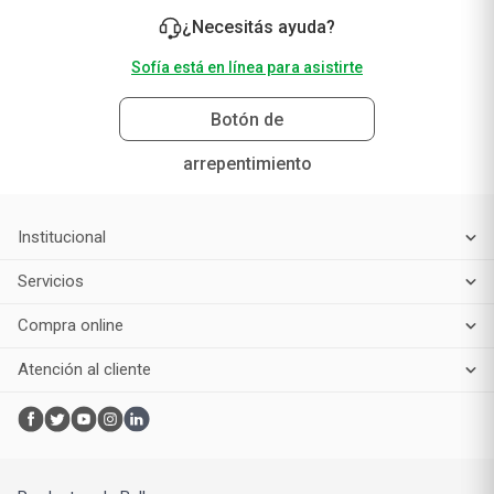
Atención al cliente
Productos de Belleza
Maquillaje
Perfumes y fragancias
Cuidado de la piel
Cuidado capilar
Electro belleza
Dermocosmética
Cuidado facial
Cuidado corporal
Protectores solares
Cuidado del pelo
Mejores Marcas de Farmacity