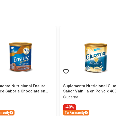
mento Nutricional Ensure
Suplemento Nutricional Glu
ce Sabor a Chocolate en
Sabor Vainilla en Polvo x 40
x 400 g
Glucerna
-40%
macity
Tu Farmacity