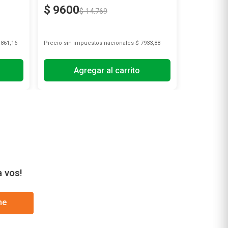
$
9600
$
9600
$
14
.
769
.861,16
Precio sin impuestos nacionales
$ 7933,88
Precio sin i
Agregar al carrito
A
a vos!
me