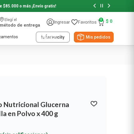
de $85.000 o más
¡Envío gratis!
Hasta 6 cuotas sin in
Elegí el
0
$
0
Ingresar
Favoritos
método de entrega
camentos
Mis pedidos
Accesorios de Belleza
Accesorios de Pelo
Accesorios de Maquillaje
 Nutricional Glucerna
Novedades y Sorteos
la en Polvo x 400 g
Papeles
Viral Beauty
NYX Professional
Pañuelos Descartables
Papel Higiénico