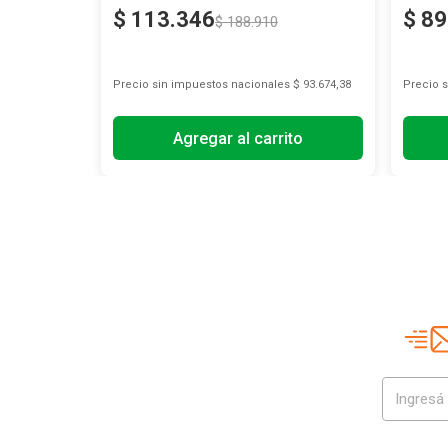
$
113
.
346
$
89
$
188
.
910
s
$ 73.727,27
Precio sin impuestos nacionales
$ 93.674,38
Precio 
to
Agregar al carrito