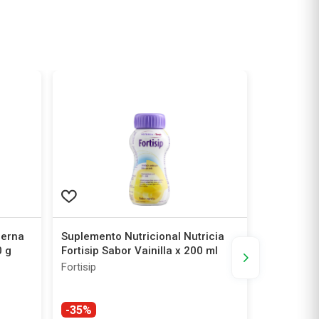
cerna
Suplemento Nutricional Nutricia
Suplement
0 g
Fortisip Sabor Vainilla x 200 ml
Fortisip S
Fortisip
Fortisip
-35%
-35%