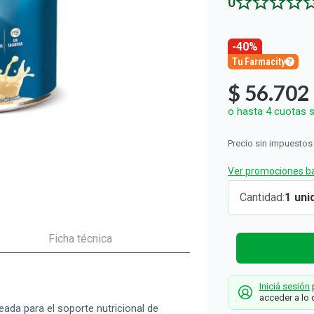
0
ón y Oxidantes
as de Bebés y Niños
dores Sexuales
Seguridad del Bebé
Balanzas
Accesorios del Hogar
Ver todos los productos
Almohadillas Térmicas
Deco Hogar
Ver todos los productos
Ver todos los productos
-40%
Tu Farmacity
$
56
.
702
o hasta
4
cuotas s
Precio sin impuestos
Ver promociones ba
Suplement
Cantidad
1
Nutricional
Glucerna
Ficha técnica
Sabor
Vainilla en
Iniciá sesión
p
Polvo x 400
acceder a lo 
ada para el soporte nutricional de
g