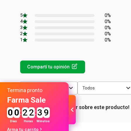
0%
0%
0%
0%
0%
Más reciente
Todos
Termina pronto
Farma Sale
0
0
:
2
2
:
3
9
Días
Horas
Minutos
Arma tu carrito