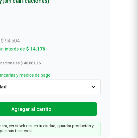
(sin calificaciones)
Rollos De Cocina y Servilletas
Descartables
$
94
.
504
in interés de
$
14
.
176
 nacionales
$ 46.861,16
ncarias y medios de pago
o
-40%
Cantidad
1
$
56
.
702
$
94
.
504
Tu
Agregar al carrit
Farmacity
Agregar al carrito
ara, ver stock real en tu ciudad, guardar productos y
que más te interesa.