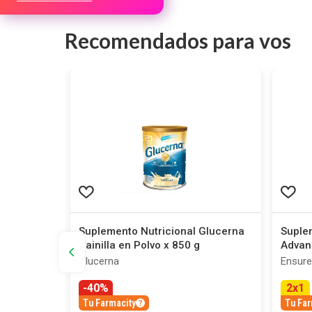
Recomendados para vos
Ensure
Suplemento Nutricional Glucerna
Suple
 en Polvo
Vainilla en Polvo x 850 g
Advan
Polvo 
Glucerna
Ensure
-40%
2
x
1
Tu Farmacity
Tu Far