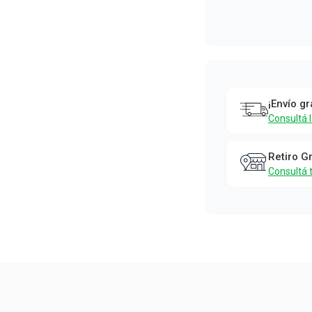
Glucerna
¡Envío gr
Consultá 
Retiro G
Consultá 