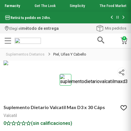
Farmacity
Get The Look
Simplicity
The Food Market
Con tu com
Hasta 6 cuotas sin interés en seleccionados*
¡Envío grati
método de entrega
Mis pedidos
Elegí el
0
Términos más buscados
Suplementos Dietarios
Piel, Uñas Y Cabello
1
.
aquafusion
2
.
garnier toque seco crema facial
3
.
mineral 89
4
.
mela b3
5
.
anti acne
6
.
loreal paris
7
.
protector solar
Suplemento Dietario Valcatil Max D3 x 30 Cáps
8
.
get the look
9
.
nyx
Valcatil
10
.
serum elvive
0
(sin calificaciones)