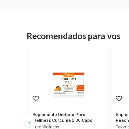
Recomendados para vos
onat
Suplemento Dietario Pure
Suple
mp
Wellness Cúrcuma x 30 Cáps
Reach
Pure Wellness
Telome