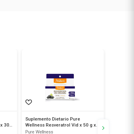
Suplemento Dietario Pure
Suplement
 x 30
Wellness Resveratrol Vid x 50 g x
Arándano 
60 Comprimidos
Pure Wellness
Pure Welln