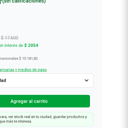
(sin calificaciones)
$
17
.
600
in interés de
$
2054
 nacionales
$ 10.181,82
ncarias y medios de pago
o
-30%
Cantidad
1
$
12
.
320
$
17
.
600
Tu
Agregar al carrit
Farmacity
Agregar al carrito
ara, ver stock real en tu ciudad, guardar productos y
que más te interesa.