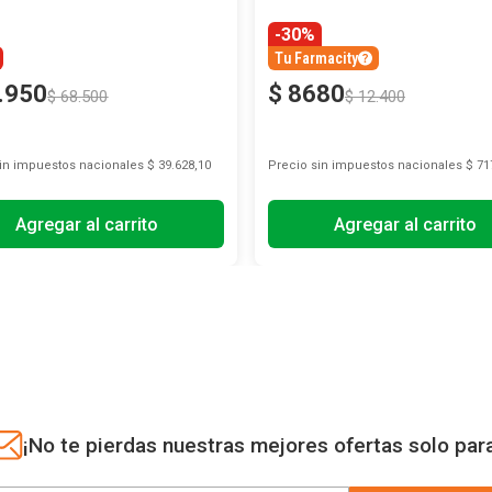
-30%
Tu Farmacity
.
950
$
8680
$
68
.
500
$
12
.
400
sin impuestos nacionales
$ 39.628,10
Precio sin impuestos nacionales
$ 71
Agregar al carrito
Agregar al carrito
¡No te pierdas nuestras mejores ofertas solo par