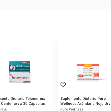
mento Dietario Telomerina
Suplemento Dietario Pure
 Centenary x 30 Cápsulas
Wellness Arándano Rojo Ury
un
rina
Pure Wellness