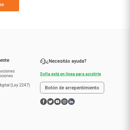
me
iente
¿Necesitás ayuda?
mociones
Sofía está en línea para asistirte
iciones
a
igital (Ley 2247)
Botón de arrepentimiento