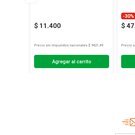
-30%
$
11
.
400
$
47
s
$ 10.331,40
Precio sin impuestos nacionales
$ 9421,49
Precio 
to
Agregar al carrito