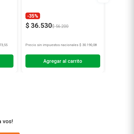
-30%
-35%
Tu Farmaci
$
36
.
530
$
12
.
3
$
56
.
200
73,55
Precio sin impuestos nacionales
$ 30.190,08
Precio sin i
Agregar al carrito
A
a vos!