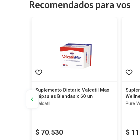
Recomendados para vos
rden
Suplemento Dietario Valcatil Max
Suple
zado x 60
Cápsulas Blandas x 60 un
Welln
Valcatil
Pure W
$
70
.
530
$
11