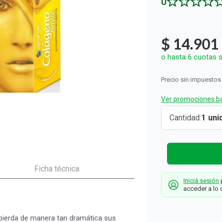
0
ón y Oxidantes
d del Bebé
s
os del Hogar
Rollos De Cocina y Servilletas
os los productos
llas Térmicas
gar
Descartables
os los productos
os los productos
$
14
.
901
o hasta
6
cuotas s
Precio sin impuestos
Ver promociones ba
Suplement
Cantidad
1
Dietario
Geonat
Cólageno
Antiage x 6
Ficha técnica
Iniciá sesión
p
comprimid
acceder a lo 
Geonat
 pierda de manera tan dramática sus