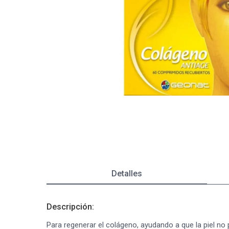
Depiladoras
Fragancias de Bebés y Niños
Estimuladores Sexuales
Coloraci
Segurida
Balanza
Accesori
Ver todos los productos
Ver tod
Almohadi
Deco Ho
Ver tod
Ver tod
Detalles
Descripción:
Para regenerar el colágeno, ayudando a que la piel no