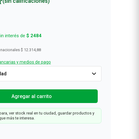
(sin calificaciones)
in interés de
$
2484
 nacionales
$ 12.314,88
ncarias y medios de pago
o
Cantidad
1
$
14
.
901
Agregar al carrit
Agregar al carrito
0
ara, ver stock real en tu ciudad, guardar productos y
os
que más te interesa.