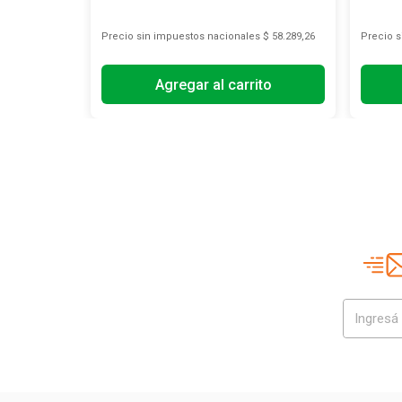
s
$ 10.908,26
Precio sin impuestos nacionales
$ 58.289,26
Precio 
Agregar al carrito