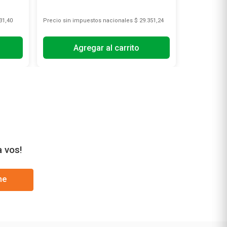
31,40
Precio sin impuestos nacionales
$ 29.351,24
Precio sin i
Agregar al carrito
A
a vos!
me