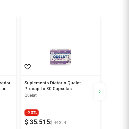
cedor
Suplemento Dietario Quelat
Suplement
0 un
Procapil x 30 Cápsulas
Colageina
Comprimi
Quelat
Geonat
-20%
$
35
.
515
$
55
.
0
$
44
.
394