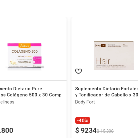
mento Dietario Pure
Suplemento Dietario Fortale
ess Colágeno 500 x 30 Comp
y Tonificador de Cabello x 3
ellness
Body Fort
-40%
.
800
$
9234
$
15
.
390