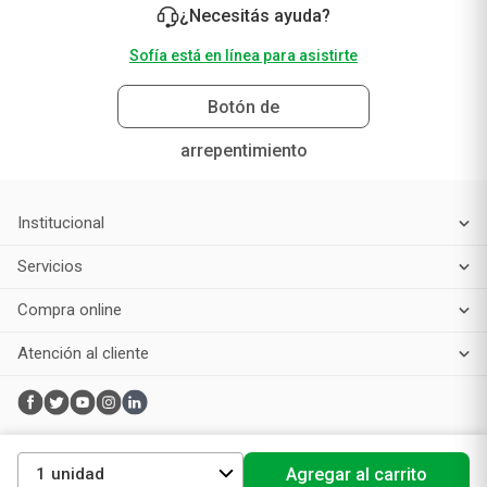
¿Necesitás ayuda?
Sofía está en línea para asistirte
Botón de
arrepentimiento
Institucional
Servicios
Compra online
Atención al cliente
1
Agregar al carrito
Productos de Belleza