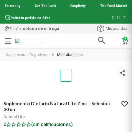
Farmacity
Get The Look
Simplicity
The Food Market
Hasta 6 cuo
Retirá tu pedido en 24hs.
método de entrega
Mis pedidos
Elegí el
0
Términos más buscados
Suplementos Deportivos
Multivitamínico
1
.
aquafusion
2
.
garnier toque seco crema facial
3
.
mela b3
4
.
mineral 89
5
.
anti acne
6
.
loreal paris
7
.
get the look
Suplemento Dietario Natural Life Zinc + Selenio x
8
.
protector solar
30 un
9
.
serum elvive
Natural Life
10
.
nyx
0
(sin calificaciones)