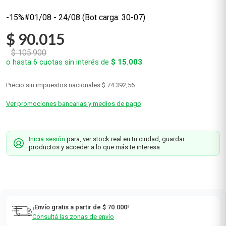
-15%#01/08 - 24/08 (Bot carga: 30-07)
$
90
.
015
$
105
.
900
o hasta
6
cuotas sin interés de
$
15
.
003
Precio sin impuestos nacionales
$ 74.392,56
Ver promociones bancarias y medios de pago
Inicia sesión
para, ver stock real en tu ciudad, guardar
productos y acceder a lo que más te interesa.
¡Envío gratis a partir de $ 70.000!
Consultá las zonas de envío