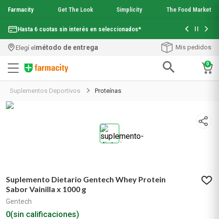
Farmacity
Get The Look
Simplicity
The Food Market
Con tu com
Hasta 6 cuotas sin interés en seleccionados*
¡Envío grati
método de entrega
Mis pedidos
Elegí el
0
Términos más buscados
Suplementos Deportivos
Proteínas
1
.
aquafusion
2
.
garnier toque seco crema facial
3
.
mineral 89
4
.
mela b3
5
.
anti acne
6
.
loreal paris
7
.
protector solar
Suplemento Dietario Gentech Whey Protein
8
.
get the look
Sabor Vainilla x 1000 g
9
.
nyx
Gentech
10
.
serum elvive
0
(sin calificaciones)