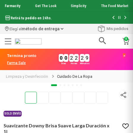
Farmacity
Get The Look
Simplicity
The Food Market
Hasta 6 cuo
Retirá tu pedido en 24hs.
método de entrega
Mis pedidos
Elegí el
0
Términos más buscados
Termina pronto
0
0
:
2
2
:
2
9
1
.
aquafusion
Farma Sale
Días
Horas
Minutos
2
.
garnier toque seco crema facial
3
.
mela b3
Limpieza y Desinfección
Cuidado De La Ropa
4
.
mineral 89
5
.
get the look
6
.
anti acne
7
.
loreal paris
8
.
serum elvive
SOLO ENVÍO
9
.
protector solar
10
.
nyx
Suavizante Downy Brisa Suave Larga Duración x
1l