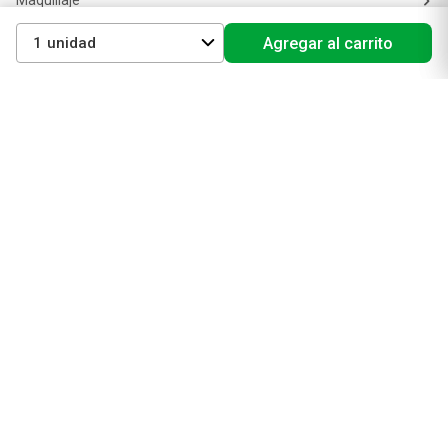
Maquillaje
Perfumes y fragancias
1
Agregar al carrito
Cuidado de la piel
Cuidado capilar
Electro belleza
Dermocosmética
Cuidado facial
Cuidado corporal
Protectores solares
Cuidado del pelo
Mejores Marcas de Farmacity
Get The Look
La Roche Posay
Vichy
Eucerin
Isdin
Productos de Salud y Farmacia