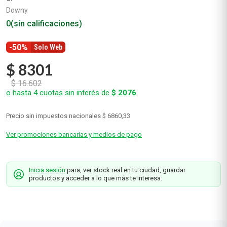
Downy
0
(sin calificaciones)
-50%
Solo Web
$
8301
$
16
.
602
o hasta
4
cuotas sin interés de
$
2076
Precio sin impuestos nacionales
$ 6860,33
Ver promociones bancarias y medios de pago
Inicia sesión
para, ver stock real en tu ciudad, guardar
productos y acceder a lo que más te interesa.