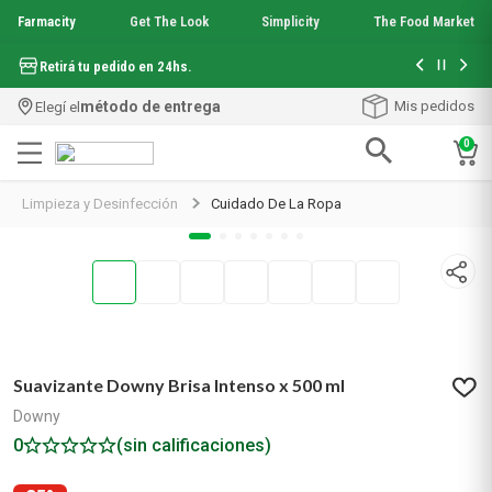
Farmacity
Get The Look
Simplicity
The Food Market
Hasta 6 cuo
Retirá tu pedido en 24hs.
método de entrega
Mis pedidos
Elegí el
0
Términos más buscados
Limpieza y Desinfección
Cuidado De La Ropa
1
.
aquafusion
2
.
garnier toque seco crema facial
3
.
mineral 89
4
.
mela b3
5
.
anti acne
6
.
loreal paris
7
.
protector solar
Suavizante Downy Brisa Intenso x 500 ml
8
.
get the look
Downy
9
.
nyx
0
(sin calificaciones)
10
.
serum elvive