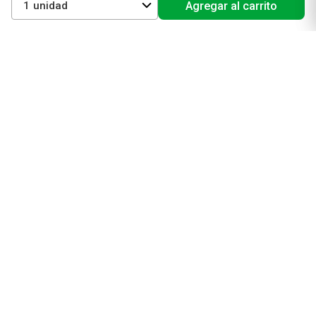
Protectores solares
1
Agregar al carrito
Cuidado del pelo
Mejores Marcas de Farmacity
Get The Look
La Roche Posay
Vichy
Eucerin
Isdin
Productos de Salud y Farmacia
Comprá medicamentos
Servicios de salud
Productos de farmacia
Cuidado oral
Suplementos dietarios y deportivos
Perfumes y Fragancias
Perfumes y fragancias para mujer
Perfumes y fragancias para hombre