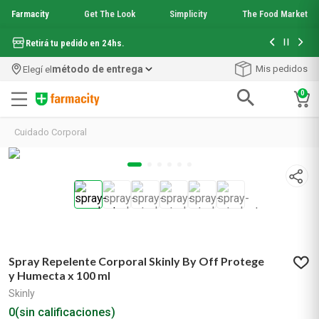
Farmacity
Get The Look
Simplicity
The Food Market
Hasta 6 cuo
Retirá tu pedido en 24hs.
método de entrega
Mis pedidos
Elegí el
0
Términos más buscados
Cuidado Corporal
1
.
aquafusion
2
.
garnier toque seco crema facial
3
.
mela b3
4
.
mineral 89
5
.
anti acne
6
.
loreal paris
7
.
get the look
Spray Repelente Corporal Skinly By Off Protege
8
.
protector solar
y Humecta x 100 ml
9
.
serum elvive
Skinly
10
.
nyx
0
(sin calificaciones)